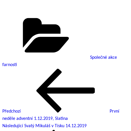
Rubriky
Společné akce
farnosti
Předchozí
Navigace
příspěvek
pro
příspěvek
Předchozí
První
neděle adventní 1.12.2019, Slatina
Následující
Následující
Svatý Mikuláš v Tísku 14.12.2019