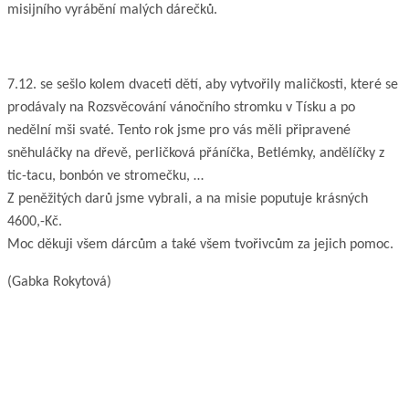
misijního vyrábění malých dárečků.
7.12. se sešlo kolem dvaceti dětí, aby vytvořily maličkosti, které se
prodávaly na Rozsvěcování vánočního stromku v Tísku a po
nedělní mši svaté. Tento rok jsme pro vás měli připravené
sněhuláčky na dřevě, perličková přáníčka, Betlémky, andělíčky z
tic-tacu, bonbón ve stromečku, …
Z peněžitých darů jsme vybrali, a na misie poputuje krásných
4600,-Kč.
Moc děkuji všem dárcům a také všem tvořivcům za jejich pomoc.
(Gabka Rokytová)