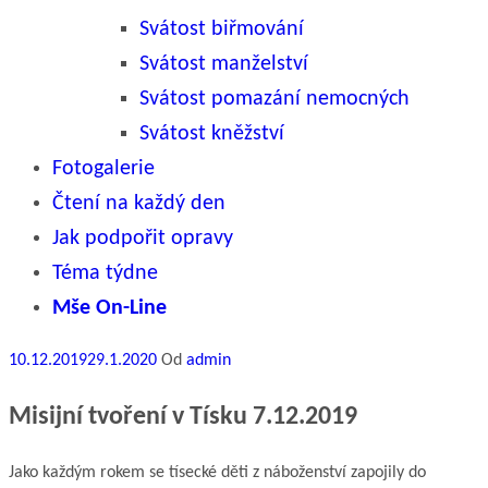
Svátost biřmování
Svátost manželství
Svátost pomazání nemocných
Svátost kněžství
Fotogalerie
Čtení na každý den
Jak podpořit opravy
Téma týdne
Mše On-Line
Publikováno
10.12.2019
29.1.2020
Od
admin
Misijní tvoření v Tísku 7.12.2019
Jako každým rokem se tísecké děti z náboženství zapojily do