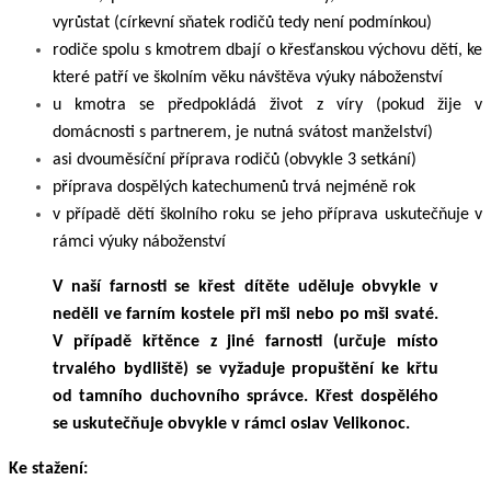
vyrůstat (církevní sňatek rodičů tedy není podmínkou)
rodiče spolu s kmotrem dbají o křesťanskou výchovu dětí, ke
které patří ve školním věku návštěva výuky náboženství
u kmotra se předpokládá život z víry (pokud žije v
domácnosti s partnerem, je nutná svátost manželství)
asi dvouměsíční příprava rodičů (obvykle 3 setkání)
příprava dospělých katechumenů trvá nejméně rok
v případě dětí školního roku se jeho příprava uskutečňuje v
rámci výuky náboženství
V naší farnosti se křest dítěte uděluje obvykle v
neděli ve farním kostele při mši nebo po mši svaté.
V případě křtěnce z jiné farnosti (určuje místo
trvalého bydliště) se vyžaduje propuštění ke křtu
od tamního duchovního správce. Křest dospělého
se uskutečňuje obvykle v rámci oslav Velikonoc.
Ke stažení: