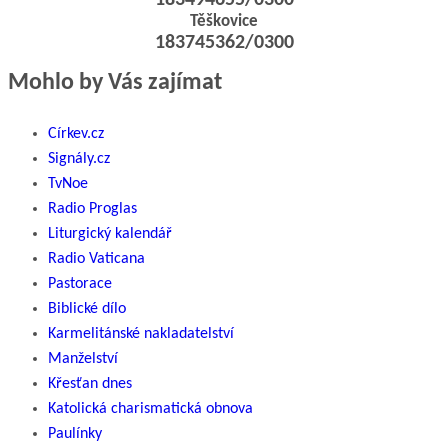
183494655/0300
Těškovice
183745362/0300
Mohlo by Vás zajímat
Církev.cz
Signály.cz
TvNoe
Radio Proglas
Liturgický kalendář
Radio Vaticana
Pastorace
Biblické dílo
Karmelitánské nakladatelství
Manželství
Křesťan dnes
Katolická charismatická obnova
Paulínky