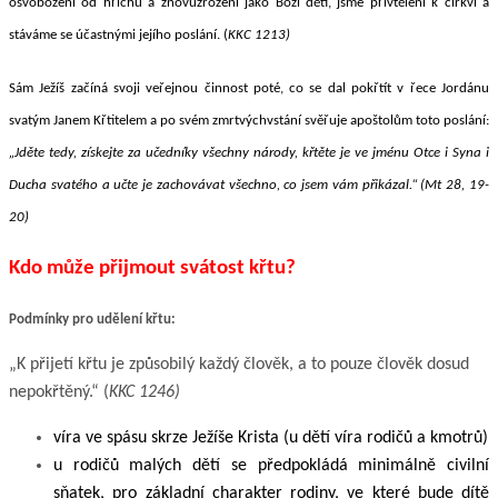
osvobozeni od hříchu a znovuzrozeni jako Boží děti, jsme přivtěleni k církvi a
stáváme se účastnými jejího poslání. (
KKC 1213)
Sám Ježíš začíná svoji veřejnou činnost poté, co se dal pokřtít v řece Jordánu
svatým Janem Křtitelem a po svém zmrtvýchvstání svěřuje apoštolům toto poslání:
„Jděte tedy, získejte za učedníky všechny národy, křtěte je ve jménu Otce i Syna i
Ducha svatého a učte je zachovávat všechno, co jsem v
ám
přikázal.“
(Mt 28, 19-
20)
Kdo může přijmout svátos
t k
řtu?
Podmínky pro udělení křtu:
„K přijetí křtu je způsobilý každý člověk, a to pouze člověk dosud
nepokřtěný.“ (
KKC 1246)
víra ve spásu skrze Ježíše Krista (u dětí víra rodičů a kmotrů)
u rodičů malých dětí se předpokládá minimálně civilní
sňatek, pro základní charakter rodiny, ve které bude dítě