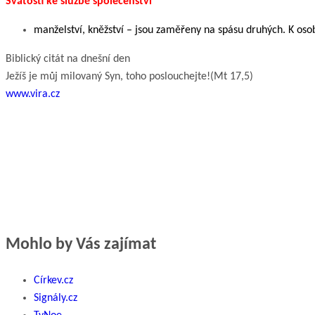
Svátosti ke službě společenství
manželství, kněžství – jsou zaměřeny na spásu druhých. K osobn
Biblický citát na dnešní den
Ježíš je můj milovaný Syn, toho poslouchejte!
(Mt 17,5)
www.vira.cz
Mohlo by Vás zajímat
Církev.cz
Signály.cz