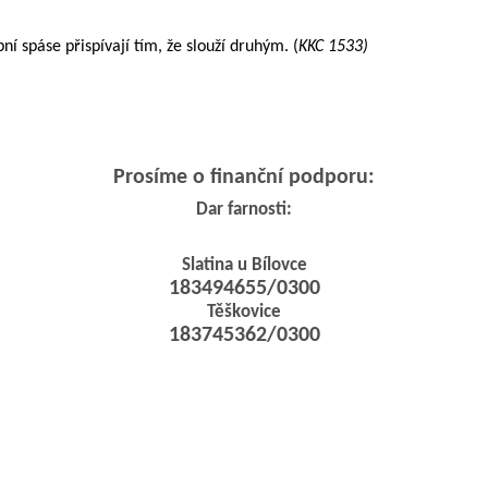
í spáse přispívají tím, že slouží druhým. (
KKC 1533)
Prosíme o finanční podporu:
Dar farnosti:
Slatina u Bílovce
183494655/0300
Těškovice
183745362/0300