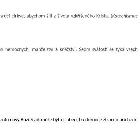
rdci církve, abychom žili z života vzkříšeného Krista. (
Katechismus
zání nemocných, manželství a kněžství. Sedm svátostí se týká všech
ento nový Boží život může být oslaben, ba dokonce ztracen hříchem.