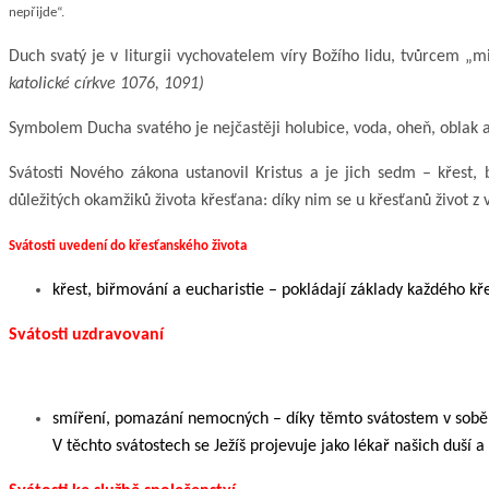
nepřijde“.
Duch svatý je v liturgii vychovatelem víry Božího lidu, tvůrcem „mi
katolické církve 1076, 1091)
Symbolem Ducha svatého je nejčastěji holubice, voda, oheň, oblak a
Svátosti Nového zákona ustanovil Kristus a je jich sedm – křest, 
důležitých okamžiků života křesťana: díky nim se u křesťanů život z v
Svátosti uvedení do křesťanského života
křest, biřmování a eucharistie – pokládají základy každého kře
Svátosti uzdravovaní
smíření, pomazání nemocných – díky těmto svátostem v sobě u
V těchto svátostech se Ježíš projevuje jako lékař našich duší a t