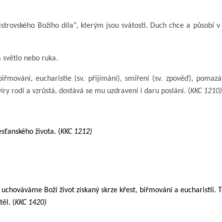
strovského Božího díla“, kterým jsou svátosti. Duch chce a působí v s
 světlo nebo ruka.
biřmování, eucharistie (sv. přijímání), smíření (sv. zpověď), poma
íry rodí a vzrůstá, dostává se mu uzdravení i daru poslání. (
KKC 1210)
sťanského života. (
KKC 1212)
chováváme Boží život získaný skrze křest, biřmování a eucharistii. T
ěl. (
KKC 1420)