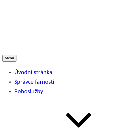
Přejít
k
Římskokatolická farnost
obsahu
webu
SLATINA U BÍLOVCE
Menu
Úvodní stránka
Správce farnosti
Bohoslužby