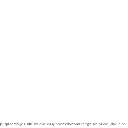
e, zpřítomňuje a sdílí své dílo spásy prostřednictvím liturgie své církve, „dokud on