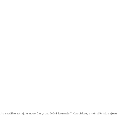
cha svatého zahajuje nový čas „rozdávání tajemství“: čas církve, v němž Kristus zjevuj