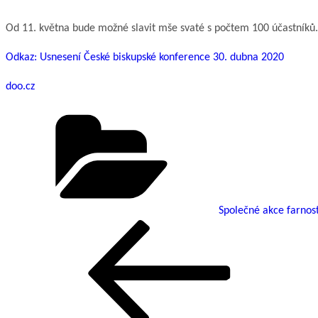
Od 11. května bude možné slavit mše svaté s počtem 100 účastníků. Mez
Odkaz: Usnesení České biskupské konference 30. dubna 2020
doo.cz
Rubriky
Společné akce farnost
Předchozí
Navigace
příspěvek
pro
příspěvek