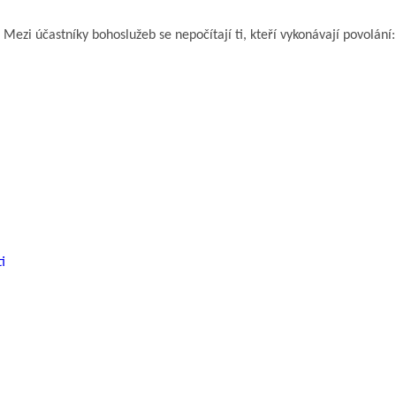
i účastníky bohoslužeb se nepočítají ti, kteří vykonávají povolání: ce
i