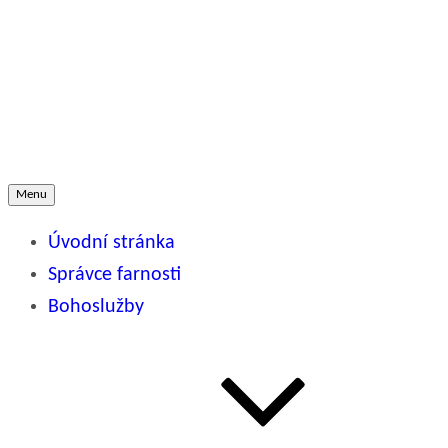
Přejít
k
Římskokatolická farnost
obsahu
webu
SLATINA U BÍLOVCE
Menu
Úvodní stránka
Správce farnosti
Bohoslužby