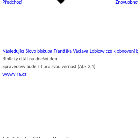
Předchozí
Znovuobnov
Následující
příspěvek
Následující
Slovo biskupa Františka Václava Lobkowicze k obnovení 
Biblický citát na dnešní den
Spravedlivý bude žít pro svou věrnost.
(Abk 2,4)
www.vira.cz