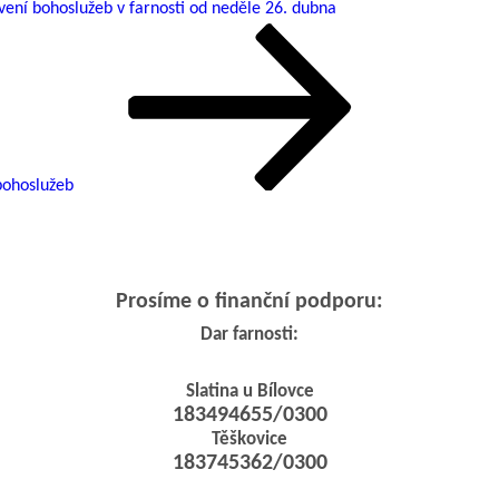
ení bohoslužeb v farnosti od neděle 26. dubna
bohoslužeb
Prosíme o finanční podporu:
Dar farnosti:
Slatina u Bílovce
183494655/0300
Těškovice
183745362/0300