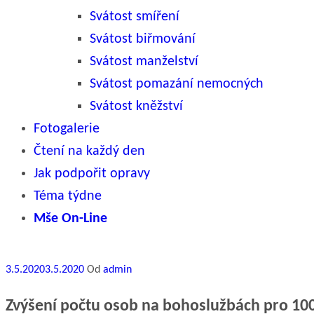
Svátost smíření
Svátost biřmování
Svátost manželství
Svátost pomazání nemocných
Svátost kněžství
Fotogalerie
Čtení na každý den
Jak podpořit opravy
Téma týdne
Mše On-Line
Publikováno
3.5.2020
3.5.2020
Od
admin
Zvýšení počtu osob na bohoslužbách pro 100