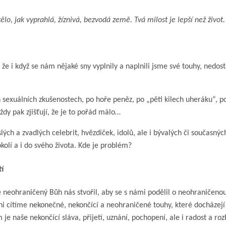
o, jak vyprahlá, žíznivá, bezvodá země. Tvá milost je lepší než život.
, že i když se nám nějaké sny vyplnily a naplnili jsme své touhy, ned
ch sexuálních zkušenostech, po hoře peněz, po „pěti kilech uheráku“, p
vždy pak zjišťují, že je to pořád málo…
 a zvadlých celebrit, hvězdiček, idolů, ale i bývalých či současných 
kolí a i do svého života. Kde je problém?
tí
e neohraničený Bůh nás stvořil, aby se s námi podělil o neohraničenou 
hni cítíme nekonečné, nekončící a neohraničené touhy, které docházej
e naše nekončící sláva, přijetí, uznání, pochopení, ale i radost a ro