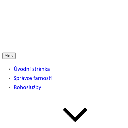
Přejít
k
Římskokatolická farnost
obsahu
webu
SLATINA U BÍLOVCE
Menu
Úvodní stránka
Správce farnosti
Bohoslužby