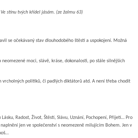
 Ve stínu tvých křídel jásám. (ze žalmu 63)
ostavil se očekávaný stav dlouhodobého štěstí a uspokojení. Možná
o neomezené moci, slávě, kráse, dokonalosti, po stále silnějších
vrcholných politiků, či padlých diktátorů atd. A není třeba chodit
Lásku, Radost, Život, Štěstí, Slávu, Uznání, Pochopení, Přijetí… Pro
í naplnění jen ve společenství s neomezeně milujícím Bohem. Jen v
zkoš…