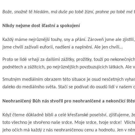
Bože, snažně tě hledám, má duše po tobě žízní, prahne po tobě mé těl
Nikdy nejsme dost šťastní a spokojení
Každý máme nejrůznější touhy, sny a přání. Zároveň jsme ale zjistili
jsme chvíli zažívali euforii, nadšení a naplnění. Ale jen chvíli…
Proto se lidé vrhají za dalšími zážitky, prožitky, touží po nekonečný
podnětech a zážitcích, po nejrůznějších povzbuzujících látkách. Ale 
Smutným mediálním obrazem této situace je osud nesčetných vyhaslých
daleko do mediálního světa. Stačí se podívat do osudů lidí v našem o
Neohraničený Bůh nás stvořil pro neohraničené a nekončící štěs
Když čteme důkladně bibli a celé křesťanské poselství, zjišťujeme, ž
toto všechno je stvořeno naše srdce. Moje srdce, tvoje srdce! Všic
jeho očích má každý z nás neohraničenou cenu a hodnotu. Jen v něm j