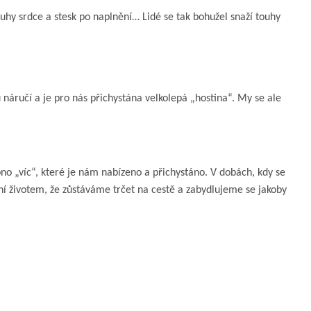
touhy srdce a stesk po naplnění… Lidé se tak bohužel snaží touhy
áručí a je pro nás přichystána velkolepá „hostina“. My se ale
ono „víc“, které je nám nabízeno a přichystáno. V dobách, kdy se
ní životem, že zůstáváme trčet na cestě a zabydlujeme se jakoby