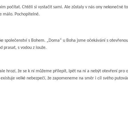
 ním počítat. Chtěli si vystačit sami. Ale zůstaly v nás ony nekonečné 
le málo. Pochopitelně.
e společenství s Bohem. „Doma“ u Boha jsme očekávání s otevřenou n
d prasat, s vodou z louže.
e hrozí, že se k ní můžeme přilepit, lpět na ní a nebýt otevření pro 
 existuje velké nebezpečí, že zapomeneme na směr i cíl svého putová