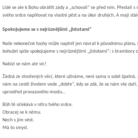
Lidé se ale k Bohu obrátili zády a „schovali“ se před ním. Přestali s
svého srdce naplňovat na vlastní pěst a na úkor druhých. A mají stá
Spokojujeme se s nejrůznějšími „jistotami“
Naše nekonečné touhy může naplnit jen návrat k původnímu plánu, k
bohužel spíše spokojujeme s nejrůznějšími „jistotami“: s brambory o
Nabízí se nám ale víc!
Žádná ze stvořených věcí, které užíváme, není sama o sobě špatná, al
nám na cestě životem vede „dobře“, kdy se zdá, že se nám vše daří,
uprostřed provazového mostu…
Bůh tě očekává v nitru tvého srdce.
Obracej se k němu.
Nech s jím vést.
Má to smysl.