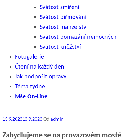
Svátost smíření
Svátost biřmování
Svátost manželství
Svátost pomazání nemocných
Svátost kněžství
Fotogalerie
Čtení na každý den
Jak podpořit opravy
Téma týdne
Mše On-Line
Publikováno
13.9.2023
13.9.2023
Od
admin
Zabydlujeme se na provazovém mostě