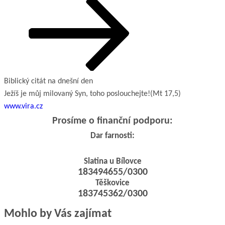
příspěvek
Biblický citát na dnešní den
Ježíš je můj milovaný Syn, toho poslouchejte!
(Mt 17,5)
www.vira.cz
Prosíme o finanční podporu:
Dar farnosti:
Slatina u Bílovce
183494655/0300
Těškovice
183745362/0300
Mohlo by Vás zajímat