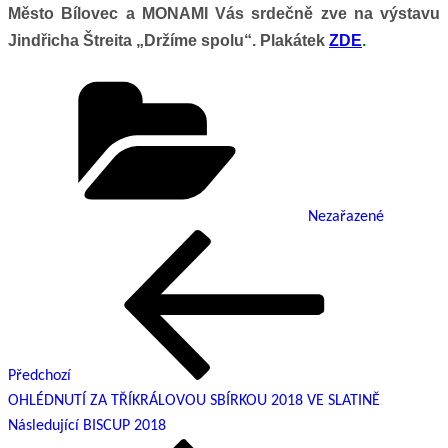
Město Bílovec a MONAMI Vás srdečně zve na výstavu
Jindřicha Štreita „Držíme spolu“. Plakátek
ZDE
.
Rubriky
Nezařazené
Předchozí
Navigace
příspěvek
pro
příspěvek
Předchozí
OHLÉDNUTÍ ZA TŘÍKRÁLOVOU SBÍRKOU 2018 VE SLATINĚ
Následující
Následující
BISCUP 2018