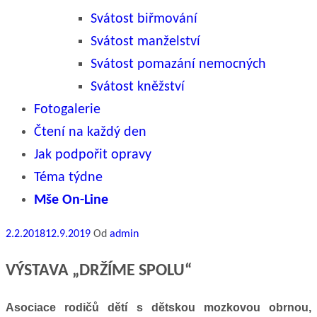
Svátost biřmování
Svátost manželství
Svátost pomazání nemocných
Svátost kněžství
Fotogalerie
Čtení na každý den
Jak podpořit opravy
Téma týdne
Mše On-Line
Publikováno
2.2.2018
12.9.2019
Od
admin
VÝSTAVA „DRŽÍME SPOLU“
Asociace rodičů dětí s dětskou mozkovou obrnou,