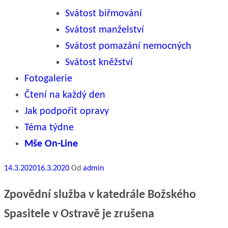
Svátost biřmování
Svátost manželství
Svátost pomazání nemocných
Svátost kněžství
Fotogalerie
Čtení na každý den
Jak podpořit opravy
Téma týdne
Mše On-Line
Publikováno
14.3.2020
16.3.2020
Od
admin
Zpovědní služba v katedrále Božského
Spasitele v Ostravě je zrušena