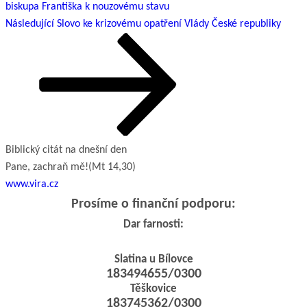
biskupa Františka k nouzovému stavu
Následující
Následující
Slovo ke krizovému opatření Vlády České republiky
příspěvek
Biblický citát na dnešní den
Pane, zachraň mě!
(Mt 14,30)
www.vira.cz
Prosíme o finanční podporu:
Dar farnosti:
Slatina u Bílovce
183494655/0300
Těškovice
183745362/0300