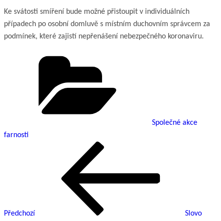
Ke svátosti smíření bude možné přistoupit v individuálních
případech po osobní domluvě s místním duchovním správcem za
podmínek, které zajistí nepřenášení nebezpečného koronaviru.
Rubriky
Společné akce
farnosti
Předchozí
Navigace
příspěvek
pro
příspěvek
Předchozí
Slovo