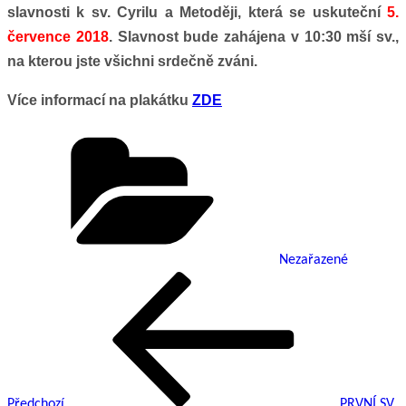
slavnosti k sv. Cyrilu a Metoději, která se uskuteční
5.
července 2018
. Slavnost bude zahájena v 10:30 mší sv.,
na kterou jste všichni srdečně zváni.
Více informací na plakátku
ZDE
Rubriky
Nezařazené
Předchozí
Navigace
příspěvek
pro
příspěvek
Předchozí
PRVNÍ SV.