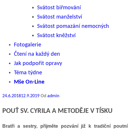
Svátost biřmování
Svátost manželství
Svátost pomazání nemocných
Svátost kněžství
Fotogalerie
Čtení na každý den
Jak podpořit opravy
Téma týdne
Mše On-Line
Publikováno
24.6.2018
12.9.2019
Od
admin
POUŤ SV. CYRILA A METODĚJE V TÍSKU
Bratři a sestry, přijměte pozvání již k tradiční poutní