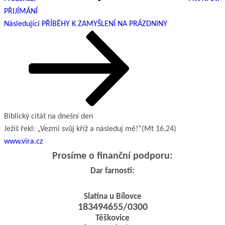
PŘIJÍMÁNÍ
Následující
Následující
PŘÍBĚHY K ZAMYŠLENÍ NA PRÁZDNINY
příspěvek
Biblický citát na dnešní den
Ježíš řekl: „Vezmi svůj kříž a následuj mě!“
(Mt 16,24)
www.vira.cz
Prosíme o finanční podporu:
Dar farnosti:
Slatina u Bílovce
183494655/0300
Těškovice