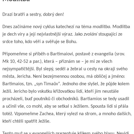
Drazí bratři a sestry, dobrý den!
Dnes začínáme nový cyklus katechezí na téma
modlitba
. Modlitba
je dech víry a její nejvlastnější výraz. Jako
zvolání
stoupající ze
srdce toho, kdo věří a svěřuje se Bohu.
Připomeňme si příběh o Bartimaiovi, postavě z evangelia (srov.
Mk
10, 42-52 a par.), která – přiznám se – je mi ze všech
nejsympatičtější. Byl slepý, seděl a žebral u cesty na okraji svého
města, Jericha. Není bezejmennou osobou, má obličej a jméno:
Bartimaios, tzn. „syn Timaův“. Jednoho dne slyšel, že půjde kolem
Ježíš. Jericho bylo vskutku křižovatkou lidí, kteří jím neustále
procházeli, buď poutníků či obchodníků. Bartiamios se tedy usadil
a učinil vše, co mohl, aby se setkal s Ježíšem. Spousta lidí si přála
totéž. Vzpomeňme Zachea, který vylezl na strom, a mnoho dalších,
kteří chtěli spatřit Ježíše.
Tento muž se v evangeliích prezentuje křikem svého hlasu. Nevidí,