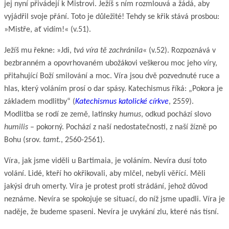
jej nyní přivádejí k Mistrovi. Ježíš s ním rozmlouvá a žádá, aby
vyjádřil svoje přání. Toto je důležité! Tehdy se křik stává prosbou:
»Mistře, ať vidím!« (v.51).
Ježíš mu řekne: »Jdi,
tvá víra tě zachránila
« (v.52). Rozpoznává v
bezbranném a opovrhovaném ubožákovi veškerou moc jeho víry,
přitahující Boží smilování a moc. Víra jsou dvě pozvednuté ruce a
hlas, který voláním prosí o dar spásy. Katechismus říká: „Pokora je
základem modlitby“ (
Katechismus katolické církve
, 2559).
Modlitba se rodí ze země, latinsky
humus
, odkud pochází slovo
humilis
– pokorný. Pochází z naší nedostatečnosti, z naší žízně po
Bohu (srov.
tamt.
, 2560-2561).
Víra, jak jsme viděli u Bartimaia, je voláním. Nevíra dusí toto
volání. Lidé, kteří ho okřikovali, aby mlčel, nebyli věřící. Měli
jakýsi druh omerty. Víra je protest proti strádání, jehož důvod
neznáme. Nevíra se spokojuje se situací, do níž jsme upadli. Víra je
naděje, že budeme spaseni. Nevíra je uvykání zlu, které nás tísní.