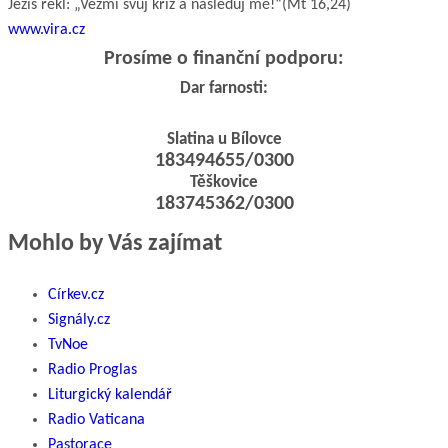
Ježíš řekl: „Vezmi svůj kříž a následuj mě!“
(Mt 16,24)
www.vira.cz
Prosíme o finanční podporu:
Dar farnosti:
Slatina u Bílovce
183494655/0300
Těškovice
183745362/0300
Mohlo by Vás zajímat
Církev.cz
Signály.cz
TvNoe
Radio Proglas
Liturgický kalendář
Radio Vaticana
Pastorace