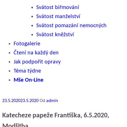
Svátost biřmování
Svátost manželství
Svátost pomazání nemocných
Svátost kněžství
Fotogalerie
Čtení na každý den
Jak podpořit opravy
Téma týdne
Mše On-Line
Publikováno
23.5.2020
23.5.2020
Od
admin
Katecheze papeže Františka, 6.5.2020,
Modlitba