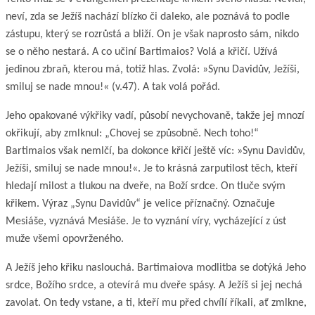
neví, zda se Ježíš nachází blízko či daleko, ale poznává to podle
zástupu, který se rozrůstá a bliží. On je však naprosto sám, nikdo
se o něho nestará. A co učiní Bartimaios? Volá a křičí. Užívá
jedinou zbraň, kterou má, totiž hlas. Zvolá: »Synu Davidův, Ježíši,
smiluj se nade mnou!« (v.47). A tak volá pořád.
Jeho opakované výkřiky vadí, působí nevychovaně, takže jej mnozí
okřikují, aby zmlknul: „Chovej se způsobně. Nech toho!“
Bartimaios však nemlčí, ba dokonce křičí ještě víc: »Synu Davidův,
Ježíši, smiluj se nade mnou!«. Je to krásná zarputilost těch, kteří
hledají milost a tlukou na dveře, na Boží srdce. On tluče svým
křikem. Výraz „Synu Davidův“ je velice příznačný. Označuje
Mesiáše, vyznává Mesiáše. Je to vyznání víry, vycházející z úst
muže všemi opovrženého.
A Ježíš jeho křiku naslouchá. Bartimaiova modlitba se dotýká Jeho
srdce, Božího srdce, a otevírá mu dveře spásy. A Ježíš si jej nechá
zavolat. On tedy vstane, a ti, kteří mu před chvílí říkali, ať zmlkne,