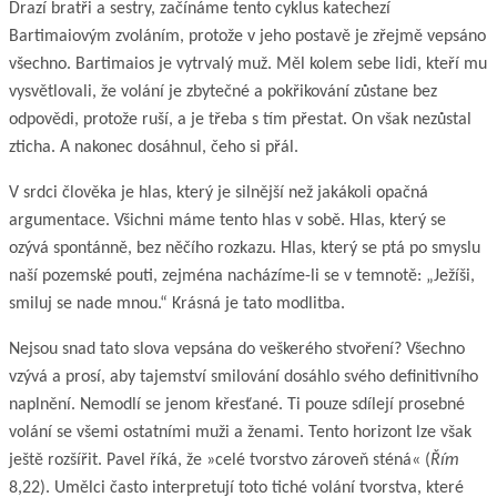
Drazí bratři a sestry, začínáme tento cyklus katechezí
Bartimaiovým zvoláním, protože v jeho postavě je zřejmě vepsáno
všechno. Bartimaios je vytrvalý muž. Měl kolem sebe lidi, kteří mu
vysvětlovali, že volání je zbytečné a pokřikování zůstane bez
odpovědi, protože ruší, a je třeba s tím přestat. On však nezůstal
zticha. A nakonec dosáhnul, čeho si přál.
V srdci člověka je hlas, který je silnější než jakákoli opačná
argumentace. Všichni máme tento hlas v sobě. Hlas, který se
ozývá spontánně, bez něčího rozkazu. Hlas, který se ptá po smyslu
naší pozemské pouti, zejména nacházíme-li se v temnotě: „Ježíši,
smiluj se nade mnou.“ Krásná je tato modlitba.
Nejsou snad tato slova vepsána do veškerého stvoření? Všechno
vzývá a prosí, aby tajemství smilování dosáhlo svého definitivního
naplnění. Nemodlí se jenom křesťané. Ti pouze sdílejí prosebné
volání se všemi ostatními muži a ženami. Tento horizont lze však
ještě rozšířit. Pavel říká, že »celé tvorstvo zároveň sténá« (
Řím
8,22). Umělci často interpretují toto tiché volání tvorstva, které