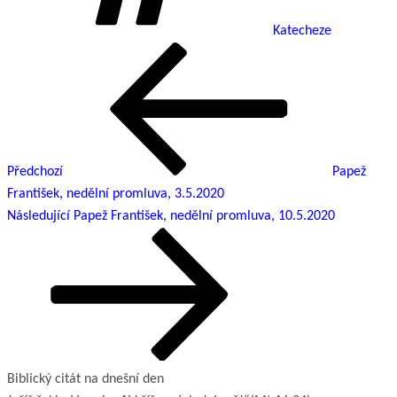
Katecheze
Předchozí
Navigace
příspěvek
pro
příspěvek
Předchozí
Papež
František, nedělní promluva, 3.5.2020
Následující
Následující
Papež František, nedělní promluva, 10.5.2020
příspěvek
Biblický citát na dnešní den