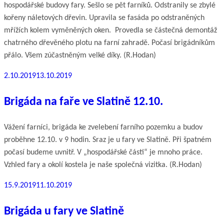
hospodářské budovy fary. Sešlo se pět farníků. Odstranily se zbylé
kořeny náletových dřevin. Upravila se fasáda po odstraněných
mřížích kolem vyměněných oken. Provedla se částečná demontáž
chatrného dřevěného plotu na farní zahradě. Počasí brigádníkům
přálo. Všem zúčastněným velké díky. (R.Hodan)
Publikováno
2.10.2019
13.10.2019
Brigáda na faře ve Slatině 12.10.
Vážení farníci, brigáda ke zvelebení farního pozemku a budov
proběhne 12.10. v 9 hodin. Sraz je u fary ve Slatině. Při špatném
počasí budeme uvnitř. V „hospodářské části“ je mnoho práce.
Vzhled fary a okolí kostela je naše společná vizitka. (R.Hodan)
Publikováno
15.9.2019
11.10.2019
Brigáda u fary ve Slatině