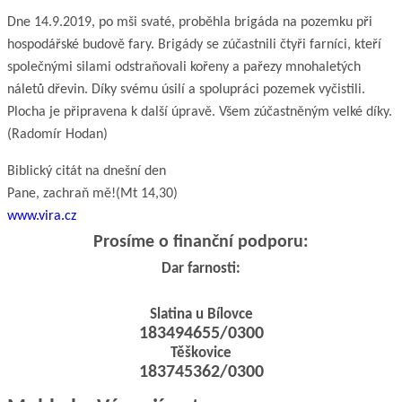
Dne 14.9.2019, po mši svaté, proběhla brigáda na pozemku při
hospodářské budově fary. Brigády se zúčastnili čtyři farníci, kteří
společnými silami odstraňovali kořeny a pařezy mnohaletých
náletů dřevin. Díky svému úsilí a spolupráci pozemek vyčistili.
Plocha je připravena k další úpravě. Všem zúčastněným velké díky.
(Radomír Hodan)
Biblický citát na dnešní den
Pane, zachraň mě!
(Mt 14,30)
www.vira.cz
Prosíme o finanční podporu:
Dar farnosti:
Slatina u Bílovce
183494655/0300
Těškovice
183745362/0300